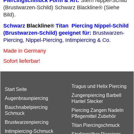
Piercingschmuck Form & Art:
Stern Nippel-Schild
(Brustwarzen-Schild) Schwarz Blackline® (Siehe
Bild).
Schwarz
Blackline®
Titan Piercing Nippel-Schild
(Brustwarzen-Schild) geeignet für:
Brustwarzen-
Piercing, Nippel-Piercing, Intimpiercing & Co.
Made in Germany
Sofort lieferbar!
Tragus und Helix Piercing
Start Seite
Zungenpiercing Barbell
Augenbraunpiercing
Hantel Stecker
Bauchnabelpiercing
Piercing Zangen Nadeln
Schmuck
Pflegemittel Zubehör
Brustwarzenpiercing
Titan Piercingschmuck
Intimpiercing-Schmuck