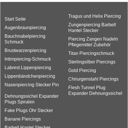
Tragus und Helix Piercing
Start Seite
Zungenpiercing Barbell
Augenbraunpiercing
Hantel Stecker
Bauchnabelpiercing
Piercing Zangen Nadeln
Schmuck
Pflegemittel Zubehör
Brustwarzenpiercing
Titan Piercingschmuck
Intimpiercing-Schmuck
Sterlingsilber Piercings
Labrest Lippenpiercing
Gold Piercing
Lippenbändchenpiercing
Chirurgenstahl Piercings
Nasenpiercing Stecker Pin
Flesh Tunnel Plug
Expander Dehnungssichel
Dehnungssichel Expander
Plugs Spiralen
Fake Plugs Ohr Stecker
Banane Piercings
Barbell Hantel Stecker