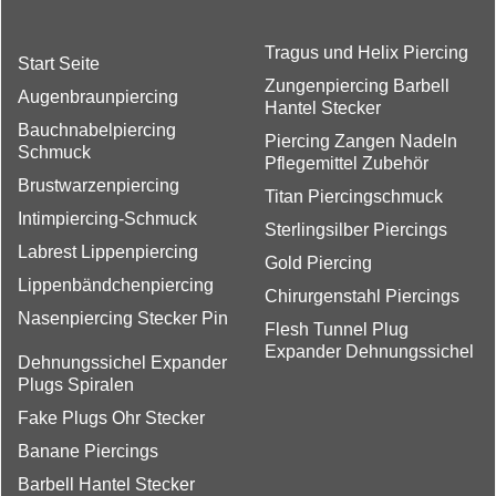
Tragus und Helix Piercing
Start Seite
Zungenpiercing Barbell
Augenbraunpiercing
Hantel Stecker
Bauchnabelpiercing
Piercing Zangen Nadeln
Schmuck
Pflegemittel Zubehör
Brustwarzenpiercing
Titan Piercingschmuck
Intimpiercing-Schmuck
Sterlingsilber Piercings
Labrest Lippenpiercing
Gold Piercing
Lippenbändchenpiercing
Chirurgenstahl Piercings
Nasenpiercing Stecker Pin
Flesh Tunnel Plug
Expander Dehnungssichel
Dehnungssichel Expander
Plugs Spiralen
Fake Plugs Ohr Stecker
Banane Piercings
Barbell Hantel Stecker