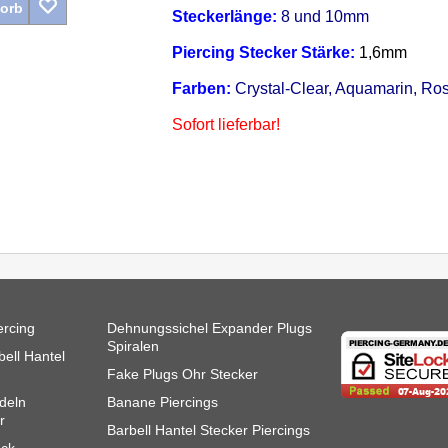
Korb
Steckerlänge:
8 und 10mm
Piercing Stecker Stärke:
1,6mm
Farben:
Crystal-Clear, Aquamarin, Ro
Sofort lieferbar!
ercing
Dehnungssichel Expander Plugs
Spiralen
ell Hantel
Fake Plugs Ohr Stecker
deln
Banane Piercings
r
Barbell Hantel Stecker Piercings