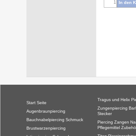
In den 
Tragus und Helix Pi
Start Seite
Zungenpiercing Barb
Augenbraunpiercing
Stecker
Bauchnabelpiercing Schmuck
Piercing Zangen Na
Pflegemittel Zubehö
Brustwarzenpiercing