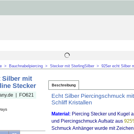
me
>
Bauchnabelpiercing
>
Stecker mit SterlingSilber
>
925er echt Silber m
 Silber mit
line Stecker
Beschreibung
any.de
FO621
Echt Silber Piercingschmuck mi
Schliff Kristallen
Days
Material:
Piercing Stecker und Kugel a
und Piercingschmuck Aufsatz aus
925%
Schmuck Anhänger wurde mit Zeichen 