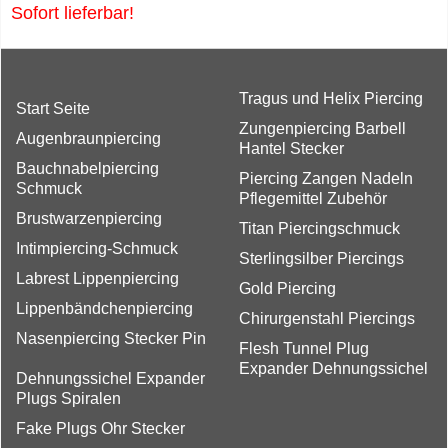
Sofort lieferbar!
Tragus und Helix Piercing
Start Seite
Zungenpiercing Barbell
Augenbraunpiercing
Hantel Stecker
Bauchnabelpiercing
Piercing Zangen Nadeln
Schmuck
Pflegemittel Zubehör
Brustwarzenpiercing
Titan Piercingschmuck
Intimpiercing-Schmuck
Sterlingsilber Piercings
Labrest Lippenpiercing
Gold Piercing
Lippenbändchenpiercing
Chirurgenstahl Piercings
Nasenpiercing Stecker Pin
Flesh Tunnel Plug
Expander Dehnungssichel
Dehnungssichel Expander
Plugs Spiralen
Fake Plugs Ohr Stecker