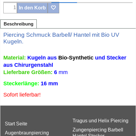
In den Korb
Beschreibung
Piercing Schmuck Barbell/ Hantel mit Bio UV
Kugeln.
Material:
Kugeln aus
Bio-Synthetic
und Stecker
aus Chirurgenstahl
Lieferbare Größen:
6
mm
Steckerlänge:
16 mm
Sofort lieferbar!
Tragus und Helix Piercing
Start Seite
Zungenpiercing Barbell
Augenbraunpiercing
Hantel Stecker