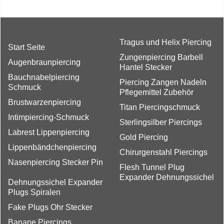
Tragus und Helix Piercing
Start Seite
Zungenpiercing Barbell
Augenbraunpiercing
Hantel Stecker
Bauchnabelpiercing
Piercing Zangen Nadeln
Schmuck
Pflegemittel Zubehör
Brustwarzenpiercing
Titan Piercingschmuck
Intimpiercing-Schmuck
Sterlingsilber Piercings
Labrest Lippenpiercing
Gold Piercing
Lippenbändchenpiercing
Chirurgenstahl Piercings
Nasenpiercing Stecker Pin
Flesh Tunnel Plug
Expander Dehnungssichel
Dehnungssichel Expander
Plugs Spiralen
Fake Plugs Ohr Stecker
Banane Piercings