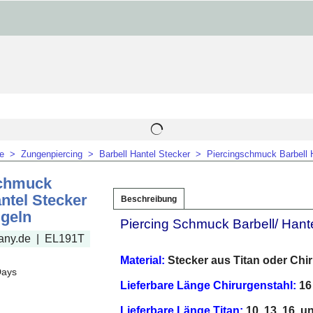
me
>
Zungenpiercing
>
Barbell Hantel Stecker
>
Piercingschmuck Barbell 
schmuck
ntel Stecker
Beschreibung
geln
Piercing Schmuck Barbell/ Hante
any.de
EL191T
Material:
Stecker aus Titan oder Chi
Days
Lieferbare Länge Chirurgenstahl:
16
Lieferbare Länge Titan:
10, 13, 16, 