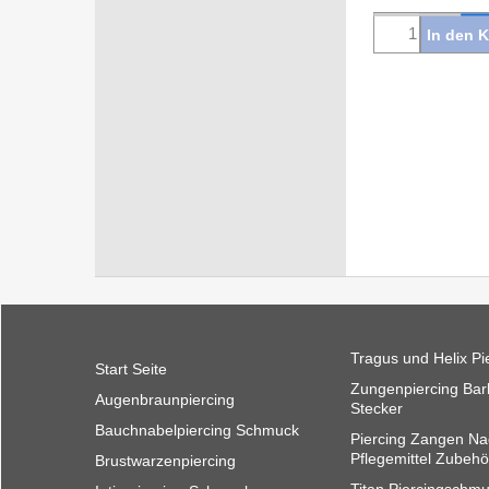
In den 
Tragus und Helix Pi
Start Seite
Zungenpiercing Barb
Augenbraunpiercing
Stecker
Bauchnabelpiercing Schmuck
Piercing Zangen Na
Pflegemittel Zubehö
Brustwarzenpiercing