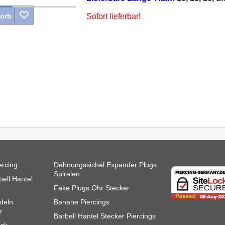
Korb
Sofort lieferbar!
ercing
Dehnungssichel Expander Plugs
Spiralen
ell Hantel
Fake Plugs Ohr Stecker
deln
Banane Piercings
r
Barbell Hantel Stecker Piercings