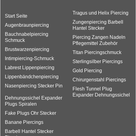
Tragus und Helix Piercing
Start Seite
Zungenpiercing Barbell
Augenbraunpiercing
Hantel Stecker
Bauchnabelpiercing
Piercing Zangen Nadeln
Schmuck
Pflegemittel Zubehör
Brustwarzenpiercing
Titan Piercingschmuck
Intimpiercing-Schmuck
Sterlingsilber Piercings
Labrest Lippenpiercing
Gold Piercing
Lippenbändchenpiercing
Chirurgenstahl Piercings
Nasenpiercing Stecker Pin
Flesh Tunnel Plug
Expander Dehnungssichel
Dehnungssichel Expander
Plugs Spiralen
Fake Plugs Ohr Stecker
Banane Piercings
Barbell Hantel Stecker