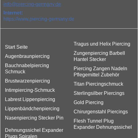
info@piercing-germany.de
Internet:
https://www.piercing-germany.de
Tragus und Helix Piercing
Start Seite
Zungenpiercing Barbell
Augenbraunpiercing
Hantel Stecker
Bauchnabelpiercing
Piercing Zangen Nadeln
Schmuck
Pflegemittel Zubehör
Brustwarzenpiercing
Titan Piercingschmuck
Intimpiercing-Schmuck
Sterlingsilber Piercings
Labrest Lippenpiercing
Gold Piercing
Lippenbändchenpiercing
Chirurgenstahl Piercings
Nasenpiercing Stecker Pin
Flesh Tunnel Plug
Expander Dehnungssichel
Dehnungssichel Expander
Plugs Spiralen