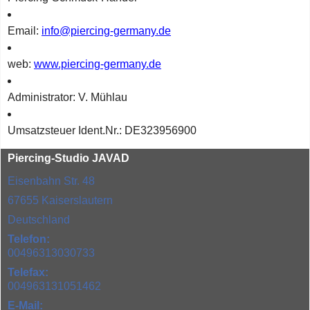
Email:
info@piercing-germany.de
web:
www.piercing-germany.de
Administrator: V. Mühlau
Umsatzsteuer Ident.Nr.: DE323956900
Piercing-Studio JAVAD
Eisenbahn Str. 48
67655 Kaiserslautern
Deutschland
Telefon:
00496313030733
Telefax:
004963131051462
E-Mail: